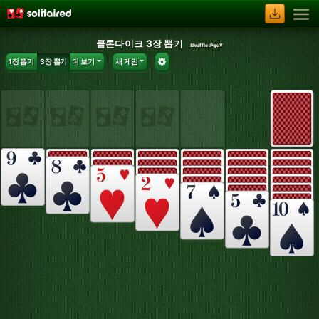
클론다이크 3장 뽑기
Shuffle:
PquY
1장 뽑기
3장 뽑기
더 보기
새 게임