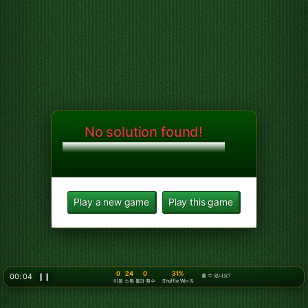
No solution found!
Play a new game
Play this game
0
24
0
31%
00: 05
❙❙
풀 수 있나요?
이동
스톡
통과 횟수
Shuffle Win %