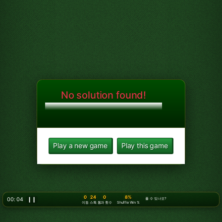
No solution found!
Play a new game
Play this game
0
24
0
8%
00: 05
❙❙
풀 수 있나요?
이동
스톡
통과 횟수
Shuffle Win %