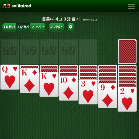
클론다이크 3장 뽑기
Shuffle:
L0Le
1장 뽑기
3장 뽑기
더 보기
새 게임