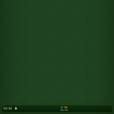
0
64
00: 00
▶
이동
스톡