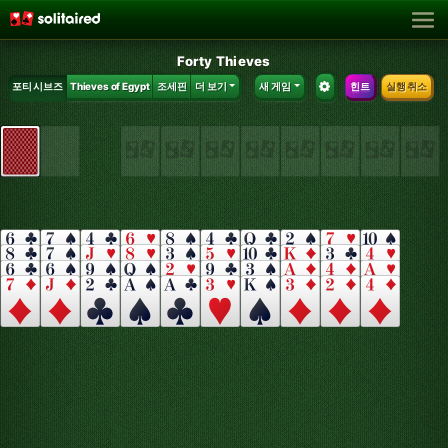
Forty Thieves
포티 시브즈
Thieves of Egypt
조세핀
더 보기
새 게임
힌트
실행 취소