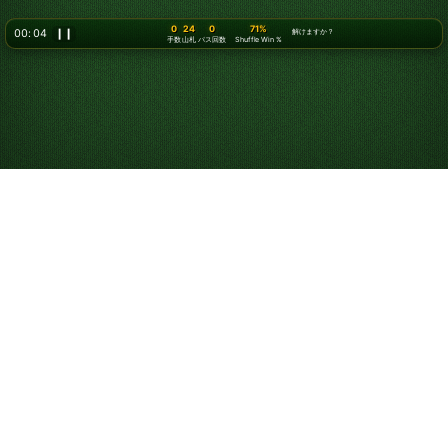
0
24
0
71%
00: 07
❙❙
解けますか？
手数
山札
パス回数
Shuffle Win %
ソリティアの遊び方
ソリティアは1人用のカードゲームで、すべてのカードを
組札の山に並べることを目指します。一般に「ソリティ
ア」といえばクラシックな
クロンダイクソリティア
を指し
ますが、
クロンダイク 3枚めくり
や
フリーセル
など、さま
ざまなバージョンや難易度があります。このゲームはもと
もと「Patience」として知られており、今でもそう呼ばれ
ることがありますが、これは勝つために必要な忍耐を表し