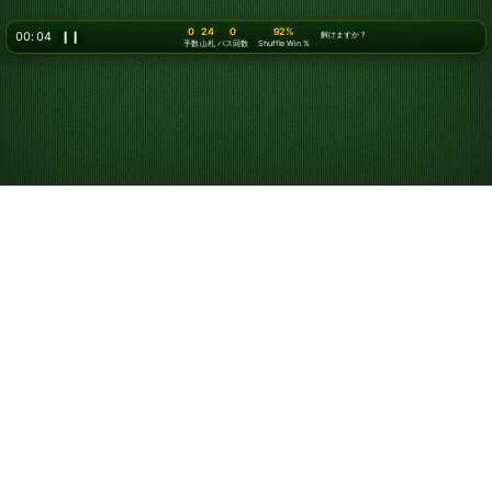
0
24
0
92%
00: 07
❙❙
解けますか？
手数
山札
パス回数
Shuffle Win %
ソリティアの遊び方
ソリティアは1人用のカードゲームで、すべてのカードを
組札の山に並べることを目指します。一般に「ソリティ
ア」といえばクラシックな
クロンダイクソリティア
を指し
ますが、
クロンダイク 3枚めくり
や
フリーセル
など、さま
ざまなバージョンや難易度があります。このゲームはもと
もと「Patience」として知られており、今でもそう呼ばれ
ることがありますが、これは勝つために必要な忍耐を表し