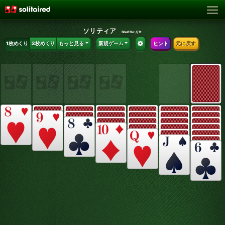
ソリティア
Shuffle:
//1t
1枚めくり
3枚めくり
もっと見る
新規ゲーム
ヒント
元に戻す