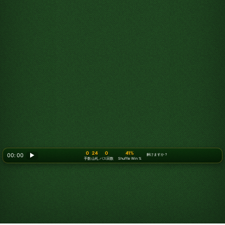
0
24
0
41%
00: 00
▶
解けますか？
手数
山札
パス回数
Shuffle Win %