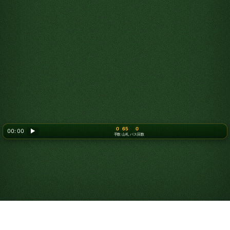
0
65
0
00: 00
▶
手数
山札
パス回数