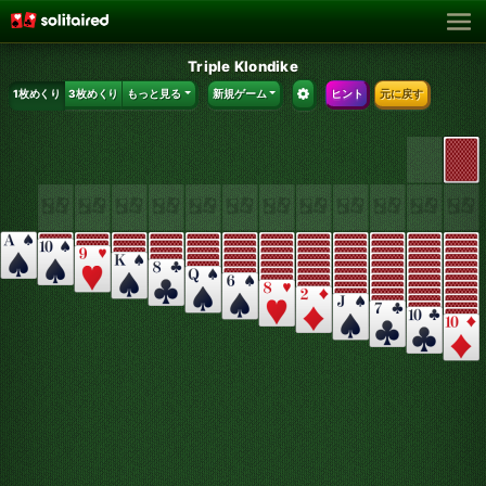
Triple Klondike
1枚めくり
3枚めくり
もっと見る
新規ゲーム
ヒント
元に戻す