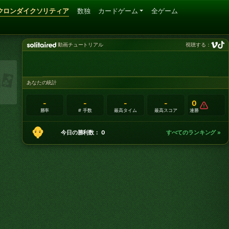
クロンダイクソリティア
数独
カードゲーム
全ゲーム
動画チュートリアル
視聴する：
あなたの統計
-
-
-
-
0
勝率
# 手数
最高タイム
最高スコア
連勝
今日の勝利数： 0
すべてのランキング »