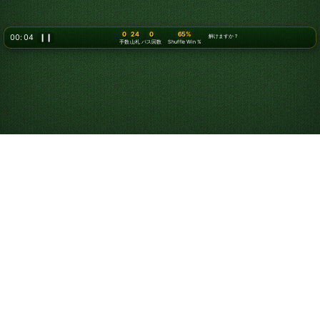
0
24
0
65%
00: 06
❙❙
解けますか？
手数
山札
パス回数
Shuffle Win %
クロンダイクソリティ
アをオンラインで無料
プレイ
オンラインでクロンダイクソリティアを始めましょう。無
料で、回数無制限にプレイできます。ヒントや取り消しを