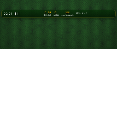
0
24
0
21%
00: 07
❙❙
解けますか？
手数
山札
パス回数
Shuffle Win %
クロンダイクソリティ
アをオンラインで無料
プレイ
オンラインでクロンダイクソリティアを始めましょう。無
料で、回数無制限にプレイできます。ヒントや取り消しを