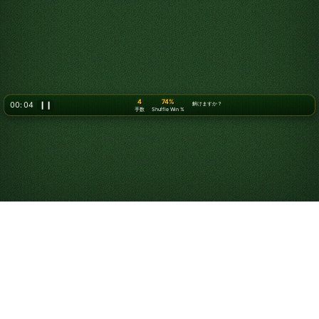
5
74%
00: 06
❙❙
解けますか？
手数
Shuffle Win %