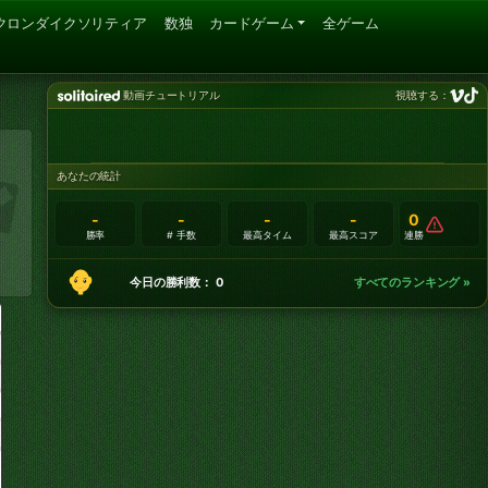
クロンダイクソリティア
数独
カードゲーム
全ゲーム
動画チュートリアル
視聴する：
あなたの統計
-
-
-
-
0
勝率
# 手数
最高タイム
最高スコア
連勝
今日の勝利数： 0
すべてのランキング »