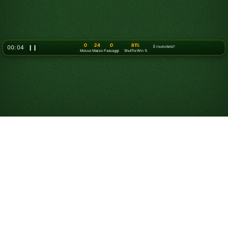
0
24
0
81%
00: 07
❙❙
È risolvibile?
Mosse
Mazzo
Passaggi
Shuffle Win %
Come giocare a Solitario
Il Solitario è un gioco di carte per un solo giocatore in
cui cerchi di disporre tutte le carte nelle pile delle Basi.
Anche se “Solitario” di solito si riferisce al classico
Solitario Klondike
, esistono molte varianti e livelli di
difficoltà, come
Solitario Klondike a 3 carte
e
FreeCell
.