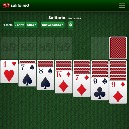
Solitario
Shuffle:
//2S
1 carta
3 carte
Altro
Nuova partita