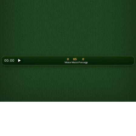
0
65
0
00: 00
▶
Mosse
Mazzo
Passaggi
Gioca gratis online a