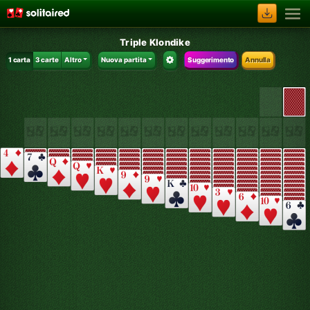
Triple Klondike
1 carta
3 carte
Altro
Nuova partita
Suggerimento
Annulla