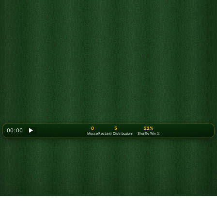
0
5
22%
00: 00
▶
Mosse
Restanti Distribuzioni
Shuffle Win %