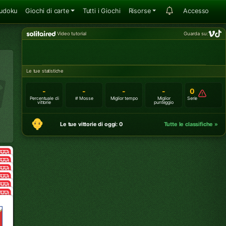
udoku
Giochi di carte
Tutti i Giochi
Risorse
Accesso
Video tutorial
Guarda su:
Le tue statistiche
-
-
-
-
0
Percentuale di
# Mosse
Miglior tempo
Miglior
Serie
vittorie
punteggio
Le tue vittorie di oggi: 0
Tutte le classifiche »