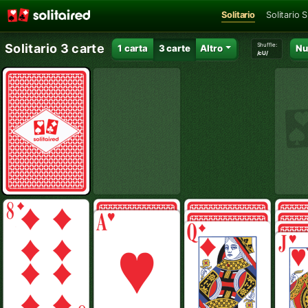
Solitario
Solitario 
Shuffle:
Solitario 3 carte
1 carta
3 carte
Altro
Nu
/cU/