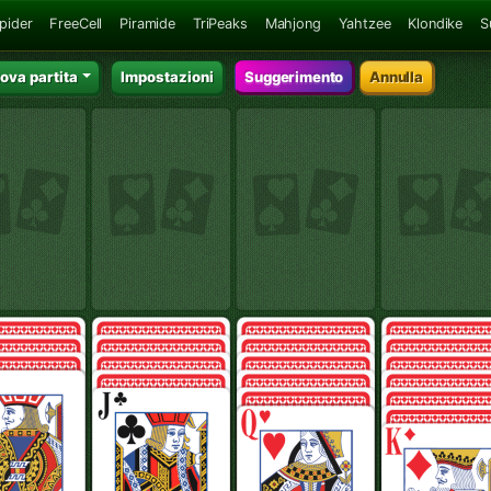
Spider
FreeCell
Piramide
TriPeaks
Mahjong
Yahtzee
Klondike
S
ova partita
Impostazioni
Suggerimento
Annulla