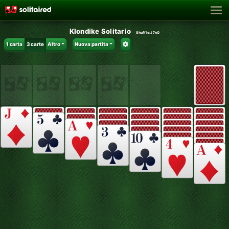
Klondike Solitario
Shuffle:
J7nO
1 carta
3 carte
Altro
Nuova partita