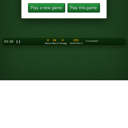
Play a new game
Play this game
0
24
0
22%
00: 08
❙❙
È risolvibile?
Mosse
Mazzo
Passaggi
Shuffle Win %
Gioca a Solitario
Klondike a 3 carte
online - gratis!