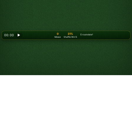
0
31%
00: 00
▶
È risolvibile?
Mosse
Shuffle Win %
Gioca a FreeCell
online gratis