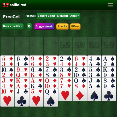
FreeCell
FreeCell
Baker's Game
Eight Off
Altro
Nuova partita
Suggerimento
Annulla
Rifare