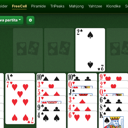
pider
FreeCell
Piramide
TriPeaks
Mahjong
Yahtzee
Klondike
S
a partita