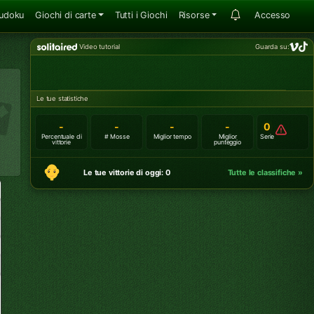
udoku
Giochi di carte
Tutti i Giochi
Risorse
Accesso
Video tutorial
Guarda su:
Le tue statistiche
-
-
-
-
0
Percentuale di
# Mosse
Miglior tempo
Miglior
Serie
vittorie
punteggio
Le tue vittorie di oggi: 0
Tutte le classifiche »