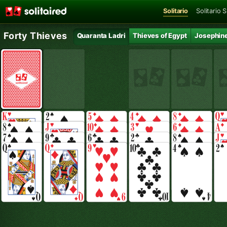
Solitario
Solitario 
Forty Thieves
Quaranta Ladri
Thieves of Egypt
Josephin