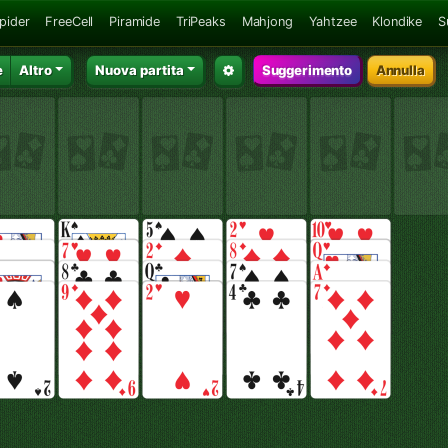
Spider
FreeCell
Piramide
TriPeaks
Mahjong
Yahtzee
Klondike
S
e
Altro
Nuova partita
Suggerimento
Annulla