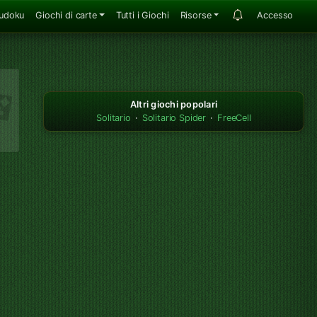
udoku
Giochi di carte
Tutti i Giochi
Risorse
Accesso
Altri giochi popolari
Solitario
·
Solitario Spider
·
FreeCell