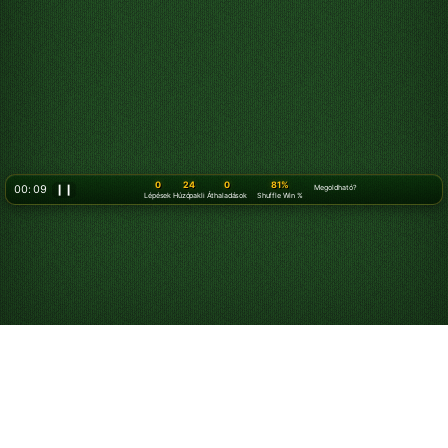
0
24
0
81%
00: 11
❙❙
Megoldható?
Lépések
Húzópakli
Áthaladások
Shuffle Win %
Hogyan kell pasziánszozni
A pasziánsz egy egyszemélyes kártyajáték, amelyben