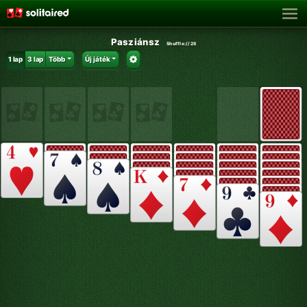
Pasziánsz
Shuffle:
//2S
1 lap
3 lap
Több
Új játék