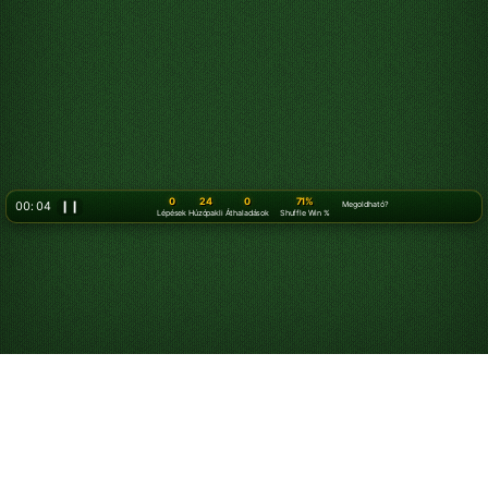
0
24
0
71%
00: 07
❙❙
Megoldható?
Lépések
Húzópakli
Áthaladások
Shuffle Win %
Hogyan kell pasziánszozni
A pasziánsz egy egyszemélyes kártyajáték, amelyben