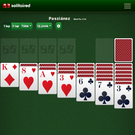
Pasziánsz
Shuffle:
//1h
1 lap
3 lap
Több
Új játék