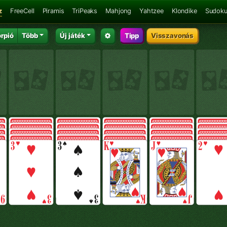
z
FreeCell
Piramis
TriPeaks
Mahjong
Yahtzee
Klondike
Sudok
rpió
Több
Új játék
Tipp
Visszavonás