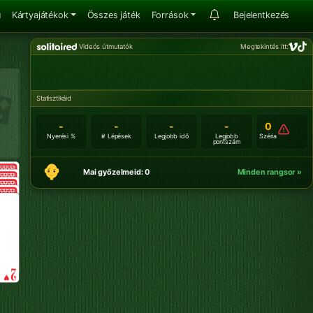
u
Kártyajátékok
Összes játék
Források
Bejelentkezés
Videós útmutatók
Megtekintés itt:
Statisztikáid
-
-
-
-
0
Nyerési %
# Lépések
Legjobb idő
Legjobb
Széria
pontszám
Mai győzelmeid: 0
Minden rangsor »