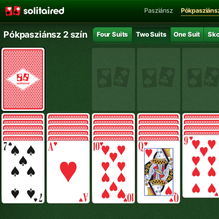
Pasziánsz
Pókpasziáns
Pókpasziánsz 2 szín
Four Suits
Two Suits
One Suit
Sko