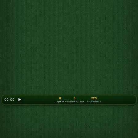
0
5
22%
00: 00
▶
Lépések
Hátralévő osztások
Shuffle Win %