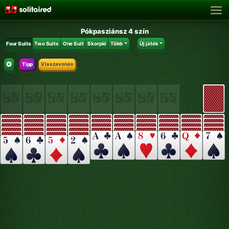
Pókpasziánsz 4 szín
Four Suits
Two Suits
One Suit
Skorpió
Több
Új játék
Tipp
Visszavonás