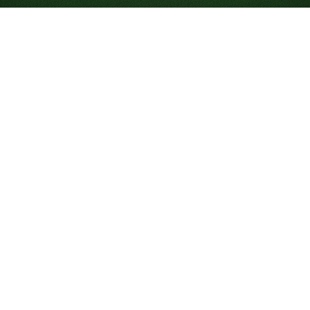
Hogyan kell játszani a
Pókpasziánsz 4 szín
változatát
Ha a
Pókpasziánsz 1 szín
vagy a
2 szín
már egy kicsit
túl könnyű, próbáld ki a Pókpasziánsz 4 szín változatát.
A jellemzően haladóktól egészen a szakértőkig terjedő
játékosoknak szánt Pókpasziánsz (4 szín) két pakli
kártyát (104 lapot) használ: 2 sorozat kőr, 2 sorozat
káró, 2 sorozat pikk és 2 sorozat treff lapot.
Cél