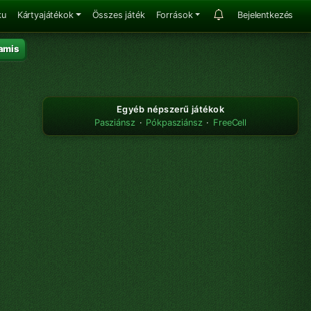
ku
Kártyajátékok
Összes játék
Források
Bejelentkezés
amis
Egyéb népszerű játékok
Pasziánsz
·
Pókpasziánsz
·
FreeCell