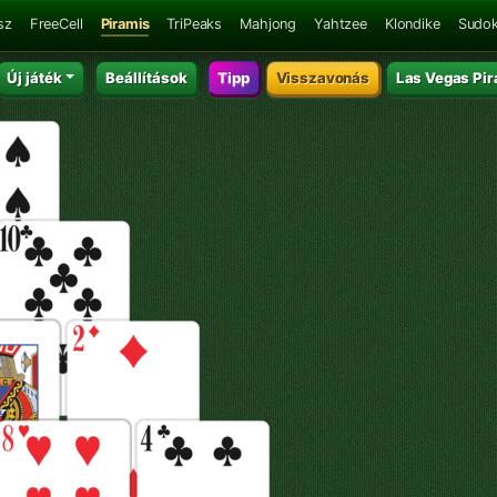
sz
FreeCell
Piramis
TriPeaks
Mahjong
Yahtzee
Klondike
Sudo
Új játék
Beállítások
Tipp
Visszavonás
Las Vegas Pir