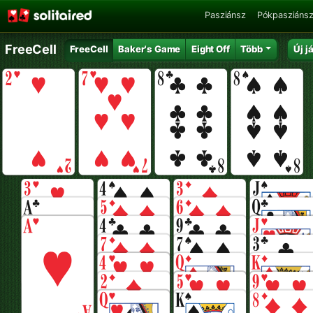
Pasziánsz
Pókpasziáns
FreeCell
FreeCell
Baker's Game
Eight Off
Több
Új j