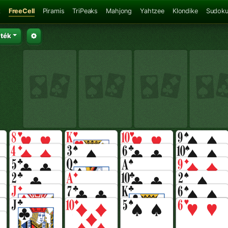
z
FreeCell
Piramis
TriPeaks
Mahjong
Yahtzee
Klondike
Sudok
áték