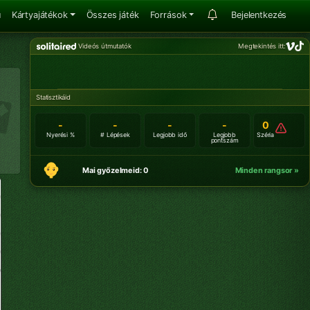
u
Kártyajátékok
Összes játék
Források
Bejelentkezés
Videós útmutatók
Megtekintés itt:
Statisztikáid
-
-
-
-
0
Nyerési %
# Lépések
Legjobb idő
Legjobb
Széria
pontszám
Mai győzelmeid: 0
Minden rangsor »