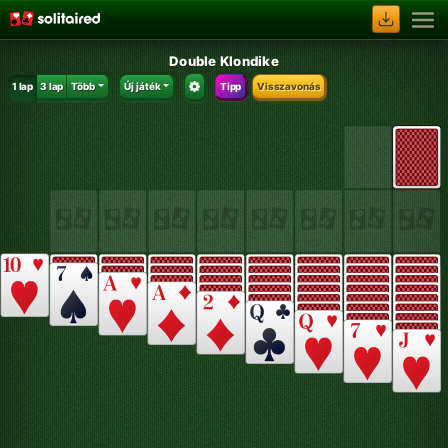
Double Klondike
1 lap
3 lap
Több
Új játék
Tipp
Visszavonás