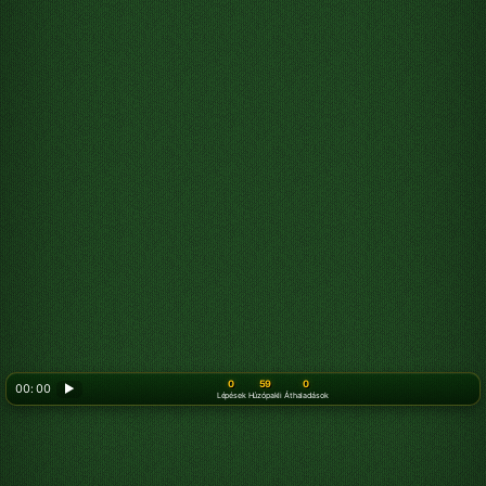
0
59
0
00: 00
▶
Lépések
Húzópakli
Áthaladások