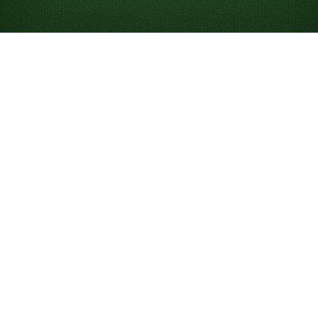
Játssz ingyen online
dupla Klondike
pasziánszot
Játssz korlátlan számú dupla Klondike játékot, és:
Mérkőzz meg másokkal a napi játékban.
Használj tippeket, hogy könnyebben tanulj és
nyerj.
Vond vissza és ismételd meg a lépéseket.