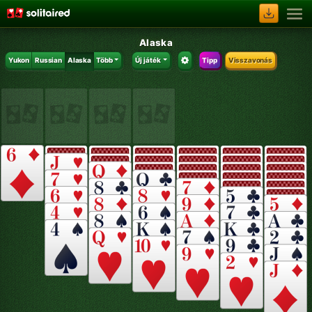
Alaska
Yukon
Russian
Alaska
Több
Új játék
Tipp
Visszavonás