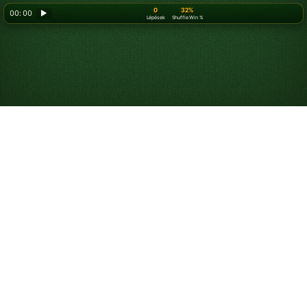
0
32%
00: 00
▶
Lépések
Shuffle Win %
Looking for something new? Try out
Spider Solitaire
!
Játssz ingyen Alaska
pasziánszot online
Játssz korlátlanul Alaska pasziánszot. Próbáld ki a napi
játékunkat, versenyezz a ranglistán, és használd a
tippeket és a visszavonásokat, hogy könnyebben
megnyerd a játékot.