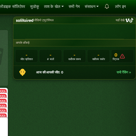
्लोंडाइक सॉलिटेयर
सुडोकू
ताश के खेल
सभी गेम
संसाधन
लॉग इन
वीडियो ट्यूटोरियल
यहाँ देखें:
आपके आँकड़े
-
-
-
-
0
जीत प्रतिशत
# चालें
सर्वोत्तम समय
सर्वोत्तम स्कोर
स्ट्रिक
आज की आपकी जीत: 0
सभी रैंकिंग »