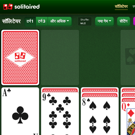
सॉलिटेयर
स
Shuffle:
सॉलिटेयर
टर्न 1
टर्न 3
और अधिक
नया गेम
सेटिंग
isL2