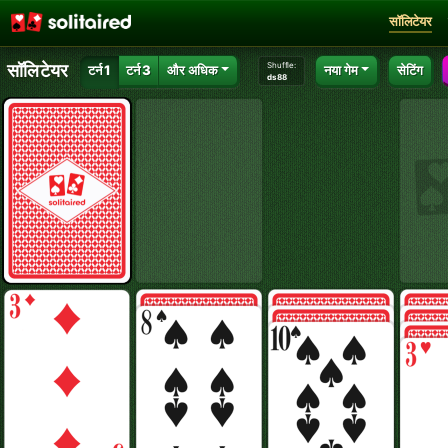
सॉलिटेयर
Shuffle:
सॉलिटेयर
टर्न 1
टर्न 3
और अधिक
नया गेम
सेटिंग
ds88