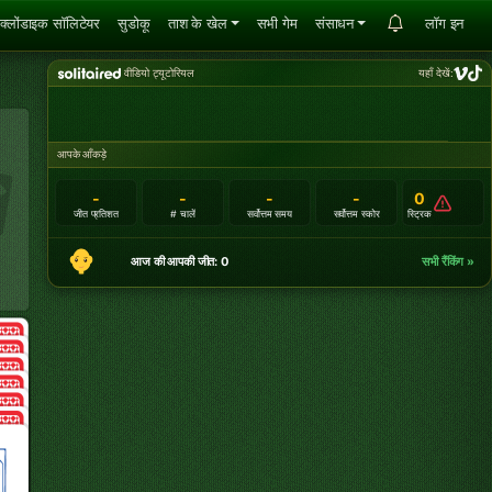
क्लोंडाइक सॉलिटेयर
सुडोकू
ताश के खेल
सभी गेम
संसाधन
लॉग इन
वीडियो ट्यूटोरियल
यहाँ देखें:
आपके आँकड़े
-
-
-
-
0
जीत प्रतिशत
# चालें
सर्वोत्तम समय
सर्वोत्तम स्कोर
स्ट्रिक
आज की आपकी जीत: 0
सभी रैंकिंग »