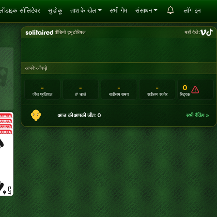
्लोंडाइक सॉलिटेयर
सुडोकू
ताश के खेल
सभी गेम
संसाधन
लॉग इन
वीडियो ट्यूटोरियल
यहाँ देखें:
आपके आँकड़े
-
-
-
-
0
जीत प्रतिशत
# चालें
सर्वोत्तम समय
सर्वोत्तम स्कोर
स्ट्रिक
आज की आपकी जीत: 0
सभी रैंकिंग »