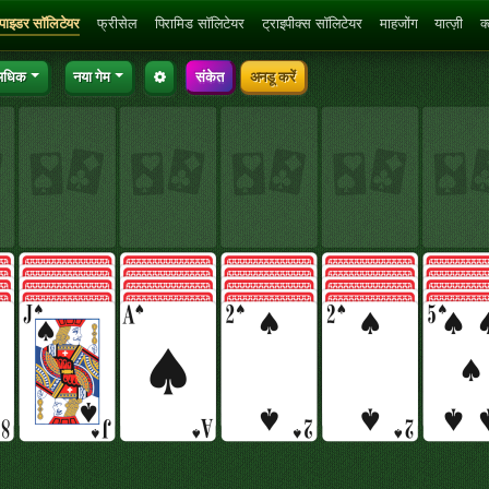
्पाइडर सॉलिटेयर
फ्रीसेल
पिरामिड सॉलिटेयर
ट्राइपीक्स सॉलिटेयर
माहजोंग
यात्ज़ी
क
अधिक
नया गेम
संकेत
अनडू करें