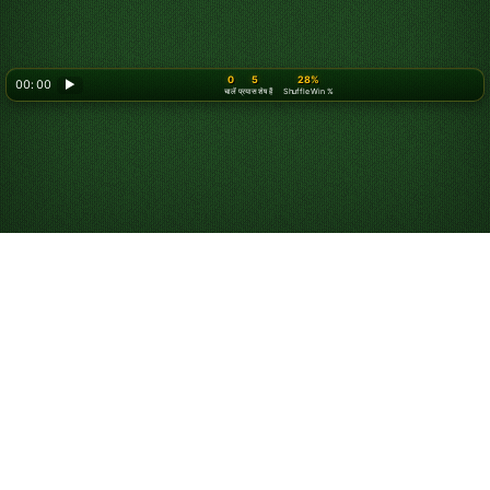
0
5
28%
00: 00
▶
चालें
प्रयास शेष हैं
Shuffle Win %
स्पाइडर सॉलिटेयर चार रंग
कैसे खेलें
अगर
स्पाइडर सॉलिटेयर एक रंग
या
दो रंग
अब आपको थोड़ा ज़्यादा आसान
लगने लगा है, तो स्पाइडर सॉलिटेयर चार रंग आज़माएँ। आम तौर पर उन्नत