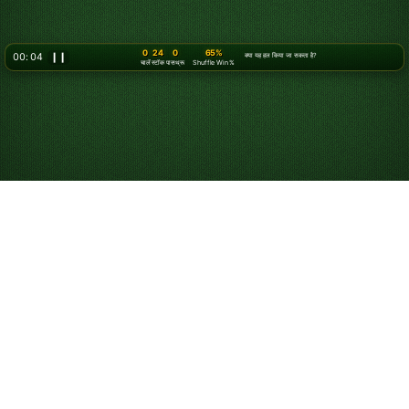
0
24
0
65%
00: 05
❙❙
क्या यह हल किया जा सकता है?
चालें
स्टॉक
पासथ्रू
Shuffle Win %
सॉलिटेयर तीन पत्ते कैसे खेलें
उद्देश्य
सभी कार्डों को चार आधार ढेरों में व्यवस्थित करें—हर सूट के लिए एक—
इक्का से राजा तक आरोही क्रम में। मुख्य क्षेत्र को व्यवस्थित करने और
उल्टे (फेस-डाउन) कार्डों को पलटने में मदद के लिए, विपरीत रंगों के कार्डों