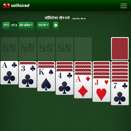
सॉलिटेयर तीन पत्ते
Shuffle:
SDd+
टर्न 1
टर्न 3
और अधिक
नया गेम