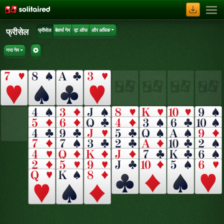
फ्रीसेल
फ्रीसेल
बेकर्स गेम
एट ऑफ
और अधिक
नया गेम