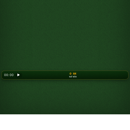
0
64
00: 00
▶
चालें
स्टॉक