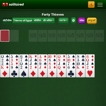
Forty Thieves
फोर्टी थीव्स
Thieves of Egypt
जोसेफिन
और अधिक
नया गेम
संकेत
अनडू करें