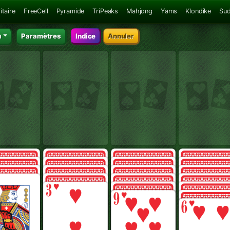
itaire
FreeCell
Pyramide
TriPeaks
Mahjong
Yams
Klondike
Su
u
Paramètres
Indice
Annuler