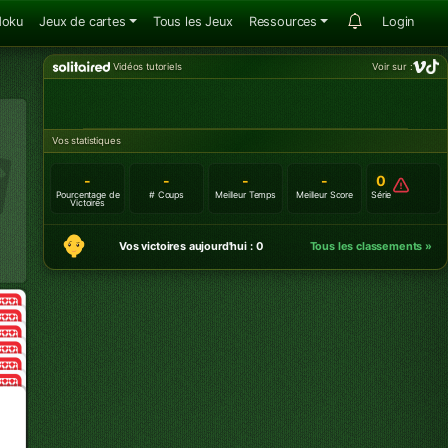
doku
Jeux de cartes
Tous les Jeux
Ressources
Login
Vidéos tutoriels
Voir sur :
Vos statistiques
-
-
-
-
0
Pourcentage de
# Coups
Meilleur Temps
Meilleur Score
Série
Victoires
Vos victoires aujourd'hui : 0
Tous les classements »