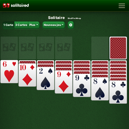
Solitaire
Shuffle:
Nhxp
1 Carte
3 Cartes
Plus
Nouveau jeu