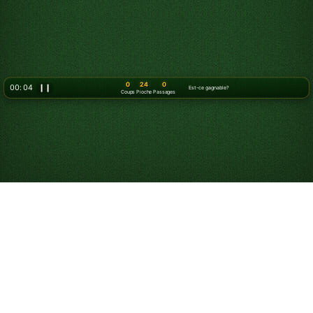
0
24
0
00: 06
❙❙
Est-ce gagnable?
Coups
Pioche
Passages
Comment jouer au Solitaire
Le Solitaire est un jeu de cartes en solo dans lequel
vous essayez de placer toutes vos cartes dans les piles
de Fondations. Bien que « Solitaire » fasse