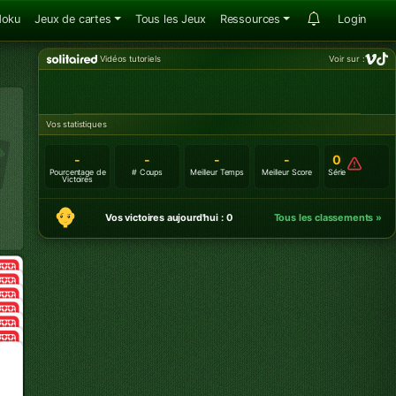
doku
Jeux de cartes
Tous les Jeux
Ressources
Login
Vidéos tutoriels
Voir sur :
Vos statistiques
-
-
-
-
0
Pourcentage de
# Coups
Meilleur Temps
Meilleur Score
Série
Victoires
Vos victoires aujourd'hui : 0
Tous les classements »