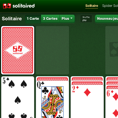
Solitaire
Spider Sol
Shuffle:
Solitaire
1 Carte
3 Cartes
Plus
Nouveau je
//1U