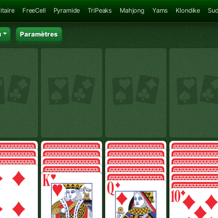
itaire
FreeCell
Pyramide
TriPeaks
Mahjong
Yams
Klondike
Su
u
Paramètres