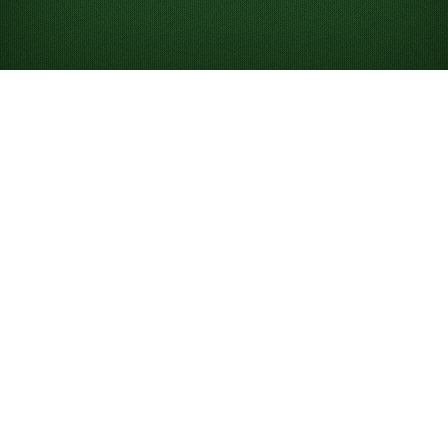
Jouez gratuitement à
Triple Klondike
Solitaire en ligne
Jouez à un nombre illimité de parties de Triple Klondike
et :
Affrontez d’autres joueurs dans la partie du jour.
Utilisez des indices pour vous aider à apprendre
et à gagner.