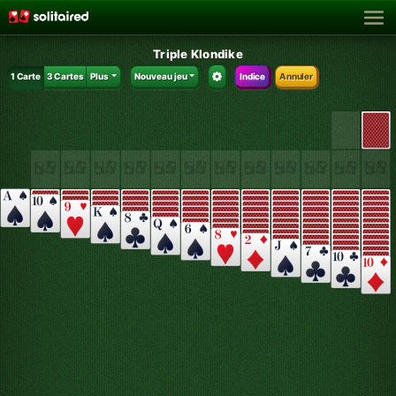
Triple Klondike
1 Carte
3 Cartes
Plus
Nouveau jeu
Indice
Annuler