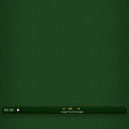
0
65
0
00: 00
▶
Coups
Pioche
Passages