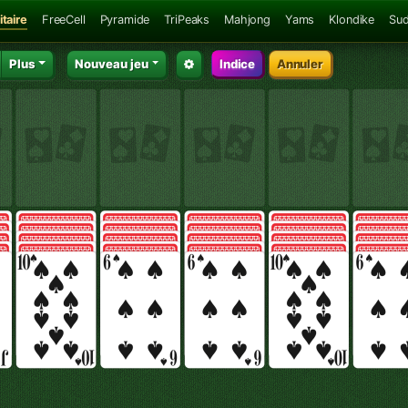
itaire
FreeCell
Pyramide
TriPeaks
Mahjong
Yams
Klondike
Su
Plus
Nouveau jeu
Indice
Annuler