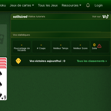
doku
Jeux de cartes
Tous les Jeux
Ressources
Login
Vidéos tutoriels
Voir sur :
Vos statistiques
-
-
-
-
0
Pourcentage de
# Coups
Meilleur Temps
Meilleur Score
Série
Victoires
Vos victoires aujourd'hui : 0
Tous les classements »