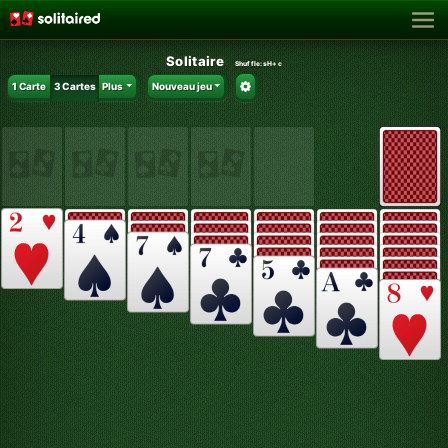
Solitaire
Shuffle:
sH+c
1 Carte
3 Cartes
Plus
Nouveau jeu