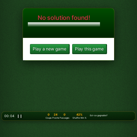
No solution found!
Play a new game
Play this game
0
24
0
42%
00: 06
❙❙
Est-ce gagnable?
Coups
Pioche
Passages
Shuffle Win %