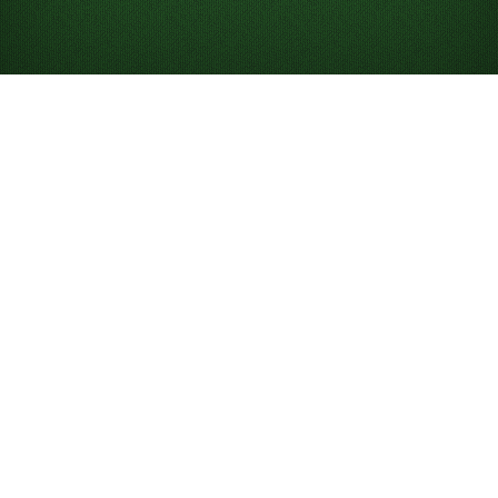
Comment jouer au
Solitaire 3 cartes
Objectif
Placez toutes les cartes dans quatre piles de
fondations, une par couleur, dans l’ordre croissant de
l’As au Roi. Empilez les cartes de couleurs opposées
dans l’ordre décroissant pour organiser le tableau et
retourner les cartes face cachée.
Apprenez à jouer avec
cette vidéo
, ou consultez les explications ci-dessous.