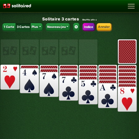
Solitaire 3 cartes
Shuffle:
sH+c
1 Carte
3 Cartes
Plus
Nouveau jeu
Indice
Annuler