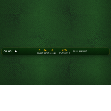
0
24
0
42%
00: 00
▶
Est-ce gagnable?
Coups
Pioche
Passages
Shuffle Win %
Comment jouer au