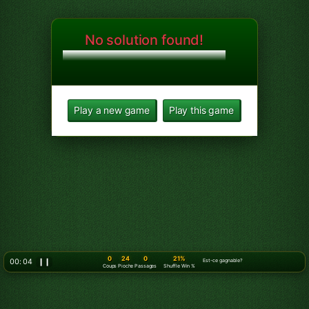
No solution found!
Play a new game
Play this game
0
24
0
21%
00: 06
❙❙
Est-ce gagnable?
Coups
Pioche
Passages
Shuffle Win %