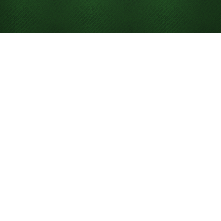
Comment jouer au
Solitaire 3 cartes
Objectif
Placez toutes les cartes dans quatre piles de
fondations, une par couleur, dans l’ordre croissant de
l’As au Roi. Empilez les cartes de couleurs opposées
dans l’ordre décroissant pour organiser le tableau et
retourner les cartes face cachée.
Apprenez à jouer avec
cette vidéo
, ou consultez les explications ci-dessous.