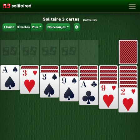
Solitaire 3 cartes
Shuffle:
+SIw
1 Carte
3 Cartes
Plus
Nouveau jeu