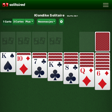
Klondike Solitaire
Shuffle:
Oki1
1 Carte
3 Cartes
Plus
Nouveau jeu