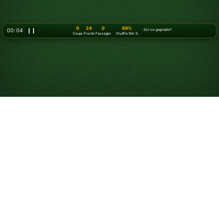
0
24
0
69%
00: 07
❙❙
Est-ce gagnable?
Coups
Pioche
Passages
Shuffle Win %
Jouez à Klondike
Solitaire en ligne
gratuitement
Commencez à jouer à Klondike Solitaire en ligne. Jouez
gratuitement à un nombre illimité de parties. Utilisez