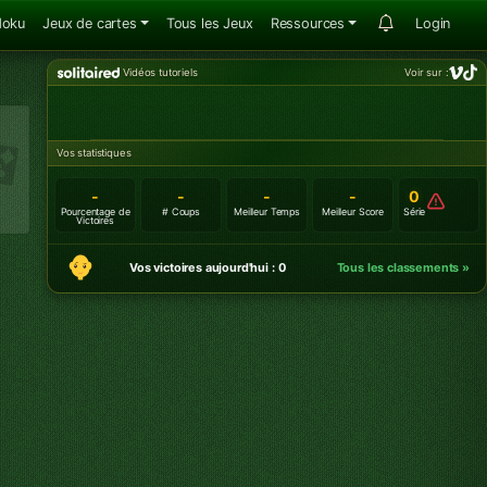
doku
Jeux de cartes
Tous les Jeux
Ressources
Login
Vidéos tutoriels
Voir sur :
Vos statistiques
-
-
-
-
0
Pourcentage de
# Coups
Meilleur Temps
Meilleur Score
Série
Victoires
Vos victoires aujourd'hui : 0
Tous les classements »