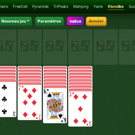
taire
FreeCell
Pyramide
TriPeaks
Mahjong
Yams
Klondike
Su
Nouveau jeu
Paramètres
Indice
Annuler