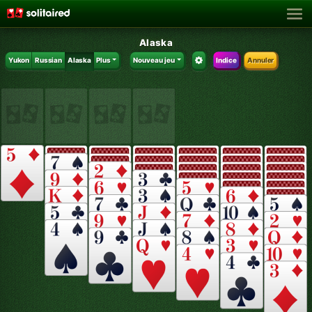
Alaska
Yukon
Russian
Alaska
Plus
Nouveau jeu
Indice
Annuler