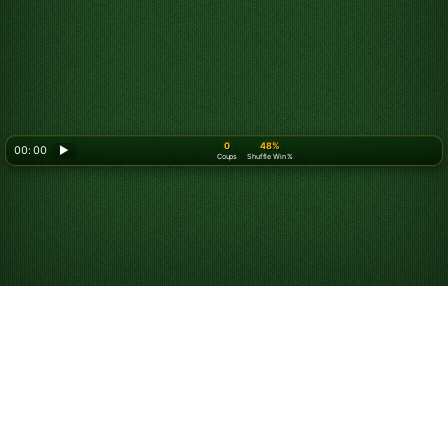
0
48%
00: 00
▶
Coups
Shuffle Win %
Looking for something new? Try out
Spider Solitaire
!
Jouez à Alaska
Solitaire en ligne