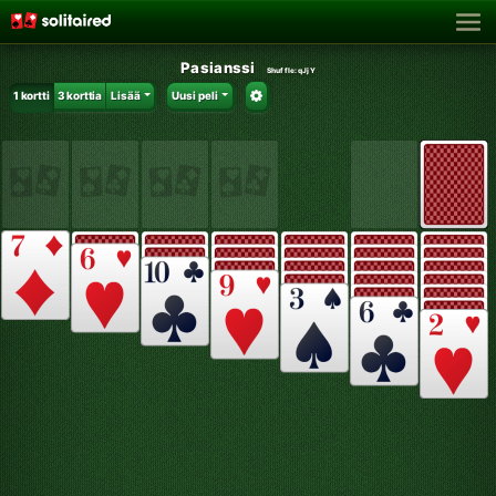
Pasianssi
Shuffle:
qJjY
1 kortti
3 korttia
Lisää
Uusi peli