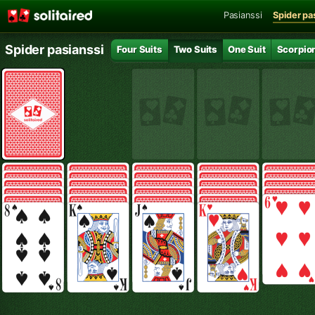
Pasianssi
Spider pa
Spider pasianssi
Four Suits
Two Suits
One Suit
Scorpio