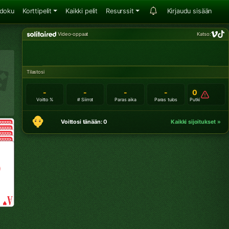
doku
Korttipelit
Kaikki pelit
Resurssit
Kirjaudu sisään
Video-oppaat
Katso:
Tilastosi
-
-
-
-
0
Voitto %
# Siirrot
Paras aika
Paras tulos
Putki
Voittosi tänään: 0
Kaikki sijoitukset »