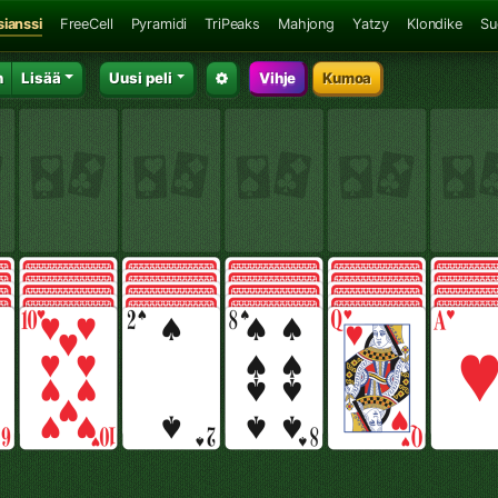
sianssi
FreeCell
Pyramidi
TriPeaks
Mahjong
Yatzy
Klondike
Su
n
Lisää
Uusi peli
Vihje
Kumoa