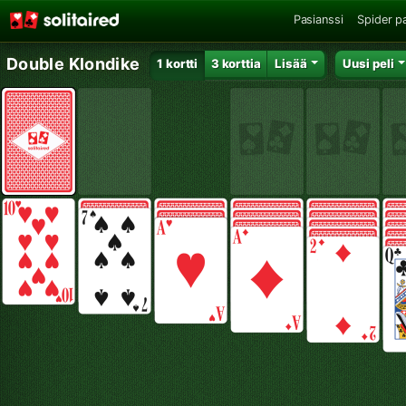
Pasianssi
Spider p
Double Klondike
1 kortti
3 korttia
Lisää
Uusi peli