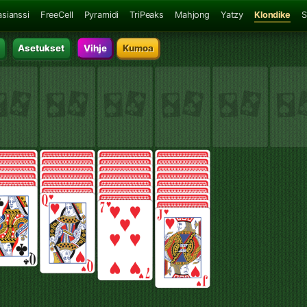
asianssi
FreeCell
Pyramidi
TriPeaks
Mahjong
Yatzy
Klondike
S
Asetukset
Vihje
Kumoa