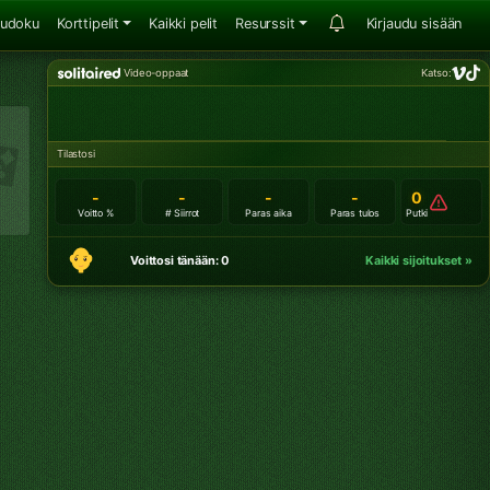
udoku
Korttipelit
Kaikki pelit
Resurssit
Kirjaudu sisään
Video-oppaat
Katso:
Tilastosi
-
-
-
-
0
Voitto %
# Siirrot
Paras aika
Paras tulos
Putki
Voittosi tänään: 0
Kaikki sijoitukset »