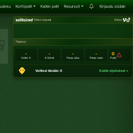
udoku
Korttipelit
Kaikki pelit
Resurssit
Kirjaudu sisään
Video-oppaat
Katso:
Tilastosi
-
-
-
-
0
Voitto %
# Siirrot
Paras aika
Paras tulos
Putki
Voittosi tänään: 0
Kaikki sijoitukset »