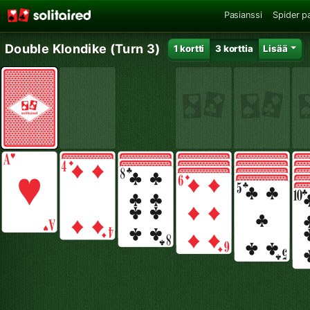
Pasianssi
Spider p
Double Klondike (Turn 3)
1 kortti
3 korttia
Lisää