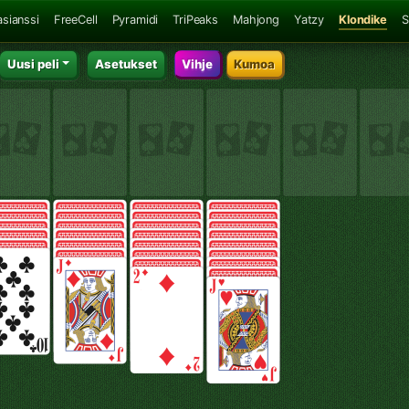
asianssi
FreeCell
Pyramidi
TriPeaks
Mahjong
Yatzy
Klondike
S
Uusi peli
Asetukset
Vihje
Kumoa